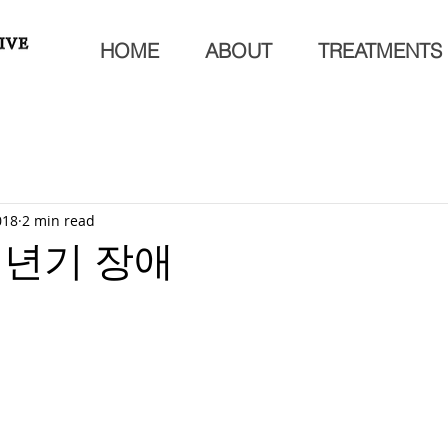
HOME
ABOUT
TREATMENTS
018
2 min read
갱년기 장애