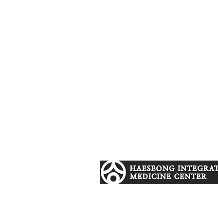
505 S. Virgil Ave #306 Los Angeles, 
T:
(213) 944 - 0214