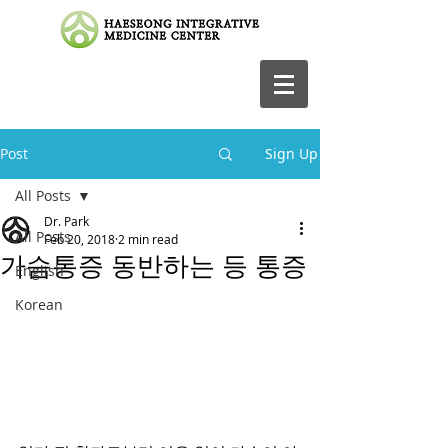
Post
Sign Up
All Posts
Dr. Park
All Posts
Feb 20, 2018
2 min read
가슴통증 동반하는 등 통증
English
Korean